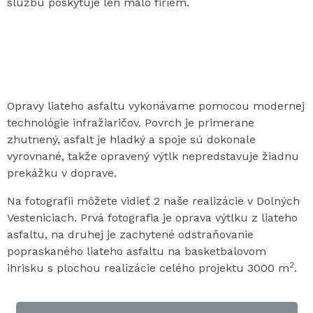
službu poskytuje len málo firiem.
Opravy liateho asfaltu vykonávame pomocou modernej
technológie infražiaričov. Povrch je primerane
zhutnený, asfalt je hladký a spoje sú dokonale
vyrovnané, takže opravený výtlk nepredstavuje žiadnu
prekážku v doprave.
Na fotografii môžete vidieť 2 naše realizácie v Dolných
Vesteniciach. Prvá fotografia je oprava výtlku z liateho
asfaltu, na druhej je zachytené odstraňovanie
popraskaného liateho asfaltu na basketbalovom
2
ihrisku s plochou realizácie celého projektu 3000 m
.