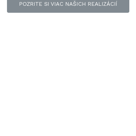
POZRITE SI VIAC NAŠICH REALIZÁCIÍ
Máte záujem o naše
služby? Kontaktujte nás a
poraďte sa o efektívnom
riešení daného problému.
NAPÍŠTE NÁM
Kontaktný formulár