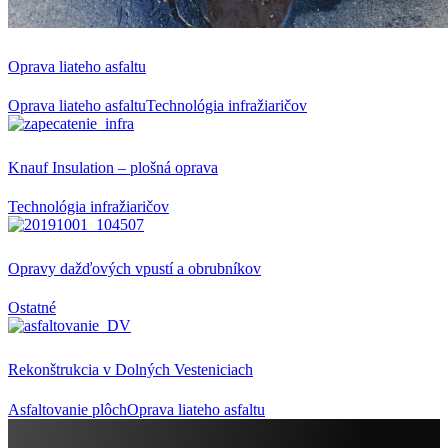
Oprava liateho asfaltu
Oprava liateho asfaltu
Technológia infražiaričov
Knauf Insulation – plošná oprava
Technológia infražiaričov
Opravy dažďových vpustí a obrubníkov
Ostatné
Rekonštrukcia v Dolných Vesteniciach
Asfaltovanie plôch
Oprava liateho asfaltu