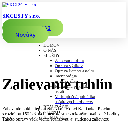
SKCESTY s.r.o.
0911 820 342
Nováky
DOMOV
O NÁS
SLUŽBY
Zalievanie trhlín
Oprava výtlkov
Oprava liateho asfaltu
Technológia
Zalievanie trhlín
infražiaričov
Manuálna pokládka
asfaltu
Veľkoplošná pokládka
asfaltových kobercov
REALIZÁCIE
Zalievanie puklín teplou zálievkou v obci Kanianka. Plochu
KLIENTI
s rozlohou 150 bežných metrov sme zrekonštruovali za 2 hodiny.
KONTAKT
Takéto opravy však vieme realizovať aj studenou zálievkou.